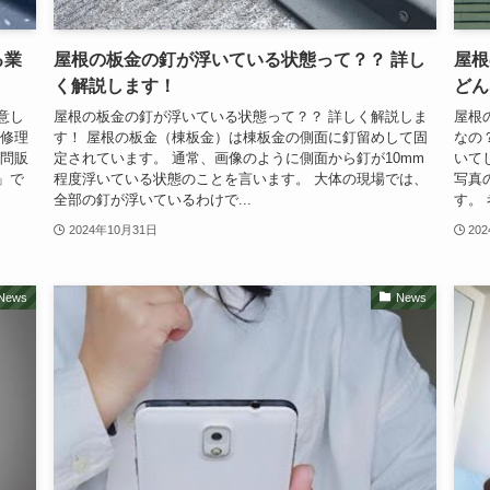
る業
屋根の板金の釘が浮いている状態って？？ 詳し
屋根
く解説します！
どん
意し
屋根の板金の釘が浮いている状態って？？ 詳しく解説しま
屋根
、修理
す！ 屋根の板金（棟板金）は棟板金の側面に釘留めして固
なの
訪問販
定されています。 通常、画像のように側面から釘が10mm
いて
」で
程度浮いている状態のことを言います。 大体の現場では、
写真
全部の釘が浮いているわけで...
す。 
2024年10月31日
20
News
News