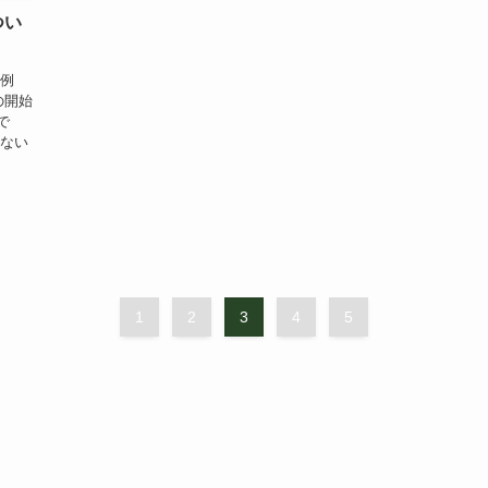
つい
事例
の開始
で
らない
1
2
3
4
5