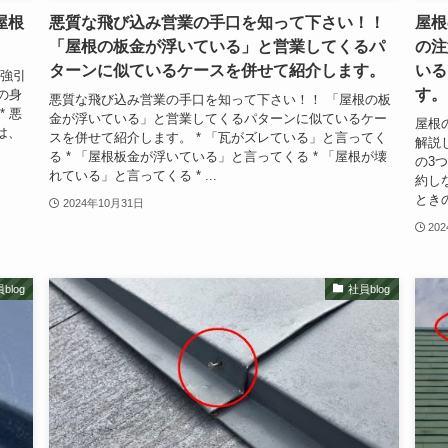
屋根
悪質な飛び込み営業の手口を知って下さい！！
屋根
「屋根の板金が浮いている」と営業してくるパ
の注
ターンに似ているケースを併せて紹介します。
いる
の強引
す。
の身
悪質な飛び込み営業の手口を知って下さい！！ 「屋根の板
* 悪
金が浮いている」と営業してくるパターンに似ているケー
屋根
は、
スを併せて紹介します。 * 「瓦がズレている」と言ってく
解説
る * 「屋根板金が浮いている」と言ってくる * 「屋根が壊
の3
れている」と言ってくる * ...
約し
ときの
2024年10月31日
20
blog
社員blog