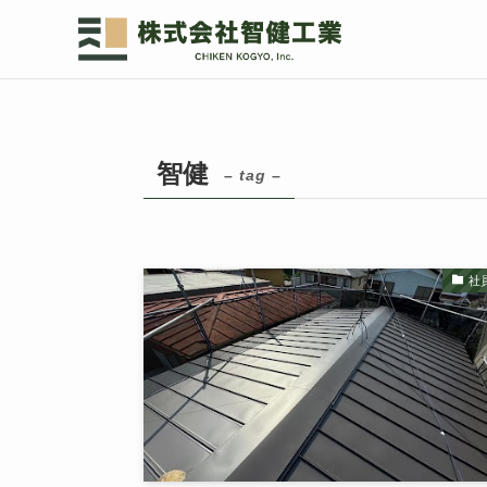
智健
– tag –
社員