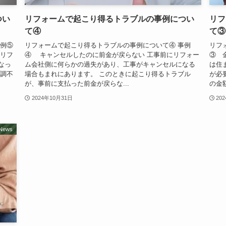
つい
リフォームで起こり得るトラブルの事例につい
リフ
て④
て③
事例⑤
リフォームで起こり得るトラブルの事例について④ 事例
リフ
リフ
④ キャンセルしたのに前金が戻らない 工事前にリフォー
③ 
なっ
ム会社側に何らかの過失があり、工事がキャンセルになる
は住
体調不
場合もまれにあります。 このときに起こり得るトラブル
が必
が、事前に支払った前金が戻らな...
の金
2024年10月31日
20
News