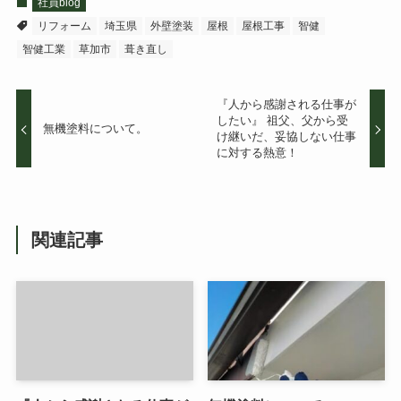
社員blog
リフォーム
埼玉県
外壁塗装
屋根
屋根工事
智健
智健工業
草加市
葺き直し
『人から感謝される仕事が
したい』 祖父、父から受
無機塗料について。
け継いだ、妥協しない仕事
に対する熱意！
関連記事